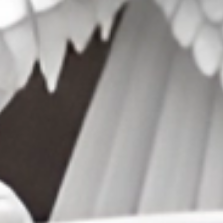
54
Ambil Air
55
Ambil Da
56
Anak Kam
57
Anak Kunc
58
Anak Naik
59
Angkat Ba
60
Weker
61
Wat Siam
62
Wanita Pu
63
Ubi
64
Tusuk Gigi
65
Tupai