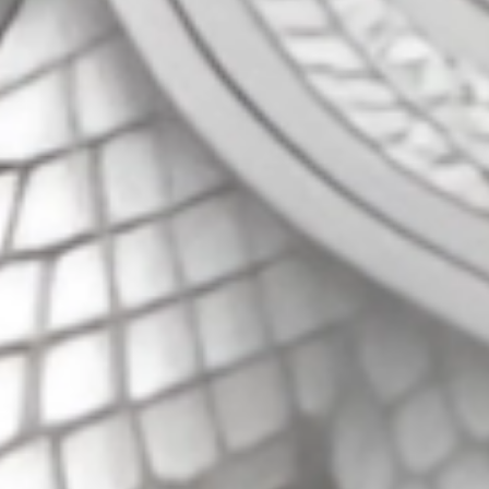
44
Hidung Bel
Meja - Arj
45
Udang ke
46
Langit
47
Tanah
48
Gula
49
Obat
50
Ahli Nuju
51
Air Gripe
52
Air Panas
53
Alat Tulis