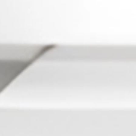
103
Batu Nisa
104
Tiang Kap
105
Tertabrak
106
Terong
107
Termos
108
Terlangga
109
Terlangga
110
Terlangga
111
Terhalang
112
Terhalang
113
Bawang
114
Bayar Paj