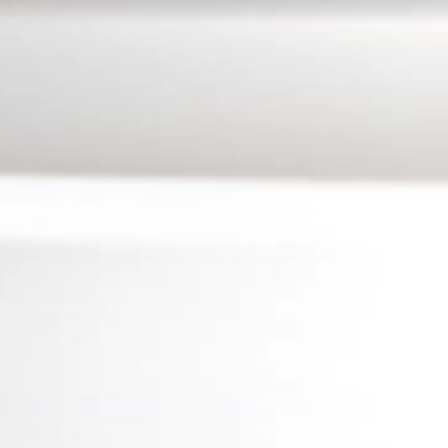
91
Ballpen
92
Balsem
93
Timbanga
94
Timba
95
Ban Gemb
96
Timang A
97
Bangku
98
Timah
99
Bantal
100
Tikus Mak
101
Batu Gugu
102
Tidur