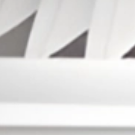
78
Arang
79
Topi
80
Arloji
81
Tokong Te
82
Toko Kain
83
Tiup Harm
84
Ayam Kal
85
Tinta Ste
86
Babi Huta
87
Badminto
88
Tinta
89
Baju Cina
90
Baker Rum