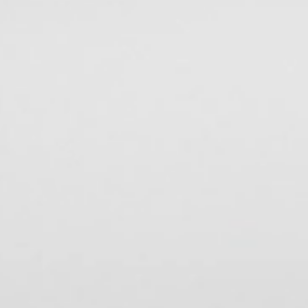
115
Tepung
116
Bayi Minu
117
Becak
118
Tenun Puc
119
Tentara
120
Bedak
121
Tentara
122
Tengok Or
123
Tengok Or
124
Tempat Ti
125
Tempat R
126
Beli Ikan 