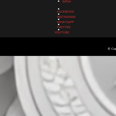
daftar
38
Orang Gila 
FACEBOOK
Buriswara
INSTAGRAM
WHATSAPP
TWITTER
39
Siluman Ai
YOUTUBE
Toples - W
© Cop
40
Putri Kipas
Apokat,Alp
41
Petani - Pe
Cukur - Ir
42
Prajurit -
Angin - Ci
43
Raksasa - 
Es - Praha