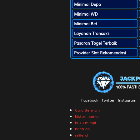
Minimal Depo
32
Kepala Des
Ceret - Se
Minimal WD
Minimal Bet
33
Penipu - K
Layanan Transaksi
Aswatam
Pasaran Togel Terbaik
Provider Slot Rekomendasi
34
Ibu Suri -
Kunti
35
Budha - Ka
Bagaspati
Facebook
Twitter
Instagram
36
Wanita Sih
- Pintu - 
Cara Bermain
histori nomor
buku mimpi
37
Dewa Maut
bantuan
- Rokok - 
refferal