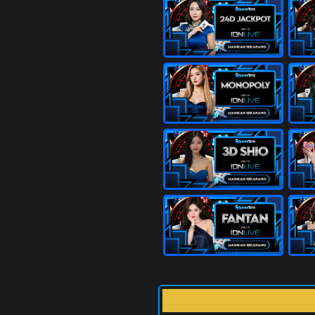
26
Putri Raja
Engsel - D
27
Si Ceroboh
Gedung Bi
28
Anak Sakti
Sepatu - R
29
Penari - C
Sekolahan 
30
Penjual Da
Sendok - K
31
Pemburu - 
Baju - Pan