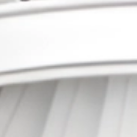
66
Anjing
67
Anjing
68
Tuli
69
Anjing Ber
70
Tukar Cinc
71
Anjing Me
72
Tukang Pu
73
Truk Milite
74
Truk Bara
75
Antar May
76
Anting-an
77
Api