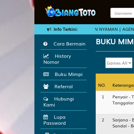
TUK BERMAIN YANG AMAN DAN NYAMAN | AGEN TOGEL DAN SL
Info Terkini:
BUKU
MIM
Cara Bermain
History
Nomor
Buku Mimpi
NO.
NO.
Keteranga
Keteranga
Referral
1
Penyair - 
Hubungi
Tanggalan
Kami
Lupa
2
Sarjana - 
Password
Sandal - 