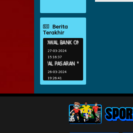
AYUTTHAYA 8
9
Istri Sejati
7048
Mobil - Se
Berita
Terakhir
10
Peti Mati 
Arjuna da
* JADWAL BANK ONLINE *
27-03-2024
15:16:37
11
Raja - Nag
* JADWAL PASARAN *
Samiaji
26-03-2024
19:26:41
12
Wanita Can
Bubuk - O
13
Ahli Nujum
Abiyasa
14
Orang Buta
Destarata