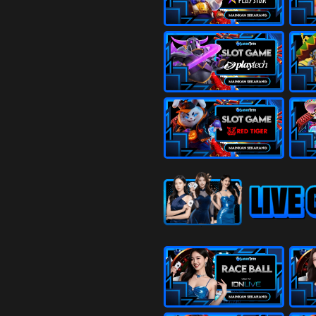
Sabuk - W
21
Jejaka Tua
Lesmana 
22
Janda Muda
Grendel -
23
Berandal - 
Citraksa
24
Pengembar
- Tas - Ra
25
Nenek Moy
Sikat - T