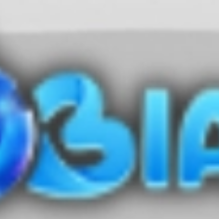
127
Tembakau
128
Beli Kain
129
Belinjo
130
Benang
131
Telepon
132
Teklek
133
Teh Obat
134
Tebu
135
Tas Uang
136
Bendera
137
Tas tanga
138
Tas Ravia