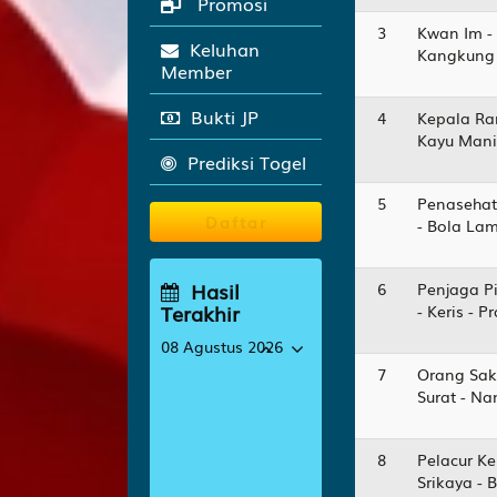
Promosi
3
Kwan Im -
Keluhan
Kangkung 
Member
Bukti JP
4
Kepala Ra
Kayu Manis
Prediksi Togel
5
Penasehat
Daftar
- Bola La
Hasil
6
Penjaga Pi
Terakhir
- Keris - 
08 Agustus 2026
7
Orang Sak
PANAMA
3104
Surat - N
OHIO
3492
8
Pelacur Ke
OKLAHOMA
Srikaya - 
9784