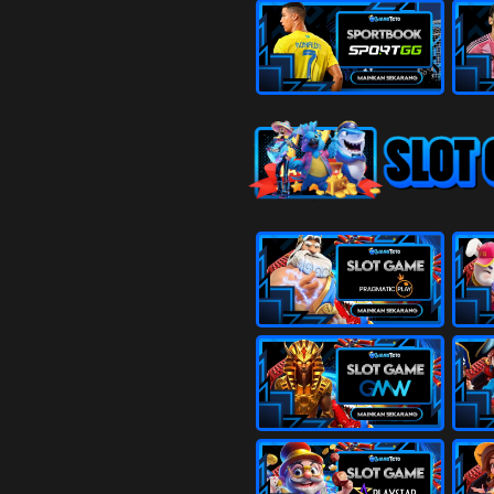
15
Pendeta W
Manggis -
16
Orang Bon
Anggur - B
17
Penolong -
18
Putri Raja
Engsel - D
19
Kekasih - 
Bemo - N
20
Pahlawan -